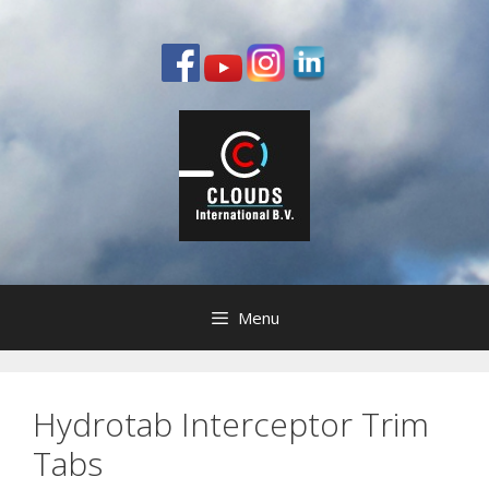
Ga
naar
de
inhoud
Menu
Hydrotab Interceptor Trim
Tabs