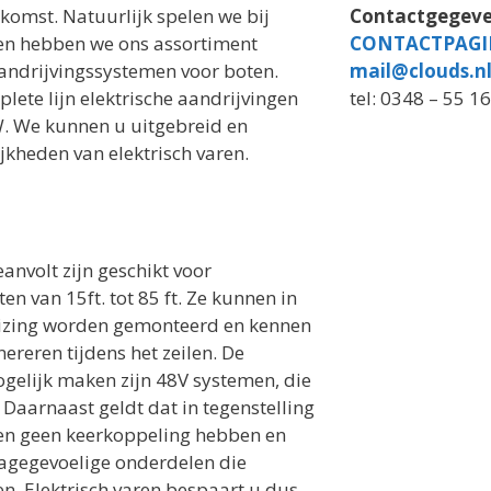
pkomst. Natuurlijk spelen we bij
Contactgegeve
 en hebben we ons assortiment
CONTACTPAG
aandrijvingssystemen voor boten.
mail@clouds.n
ete lijn elektrische aandrijvingen
tel: 0348 – 55 1
. We kunnen u uitgebreid en
kheden van elektrisch varen.
anvolt zijn geschikt voor
n van 15ft. tot 85 ft. Ze kunnen in
uizing worden gemonteerd en kennen
ereren tijdens het zeilen. De
ogelijk maken zijn 48V systemen, die
n. Daarnaast geldt dat in tegenstelling
en geen keerkoppeling hebben en
ijtagegevoelige onderdelen die
. Elektrisch varen bespaart u dus