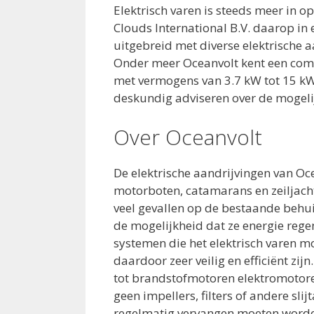
Elektrisch varen is steeds meer in o
Clouds International B.V. daarop in
uitgebreid met diverse elektrische 
Onder meer Oceanvolt kent een compl
met vermogens van 3.7 kW tot 15 kW
deskundig adviseren over de mogelij
Over Oceanvolt
De elektrische aandrijvingen van Oce
motorboten, catamarans en zeiljachte
veel gevallen op de bestaande beh
de mogelijkheid dat ze energie regen
systemen die het elektrisch varen m
daardoor zeer veilig en efficiënt zij
tot brandstofmotoren elektromotor
geen impellers, filters of andere sl
regelmatig vervangen moeten worden