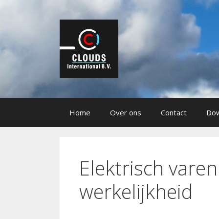
Ga
naar
de
inhoud
Home
Over ons
Contact
Dow
Elektrisch vare
werkelijkheid