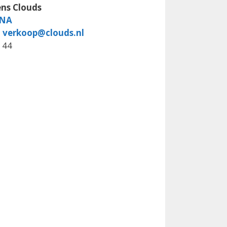
ns Clouds
INA
l
verkoop@clouds.nl
6 44