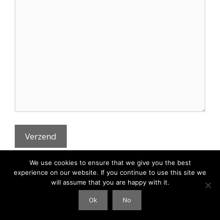
We use cookies to ensure that we give you the best
experience on our website. If you continue to use this site we
will assume that you are happy with it.
Ok
No
© 2026 Clouds International
• Gebouwd met
GeneratePress