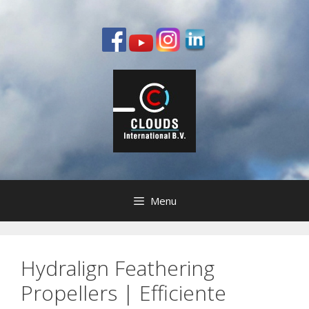
Ga
naar
de
inhoud
Menu
Hydralign Feathering
Propellers | Efficiente