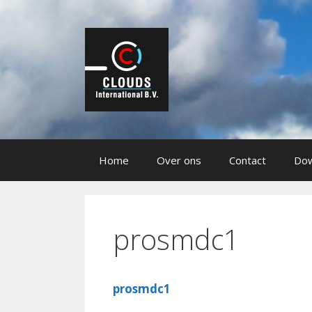
Ga
naar
de
inhoud
Home
Over ons
Contact
Dow
prosmdc1
prosmdc1