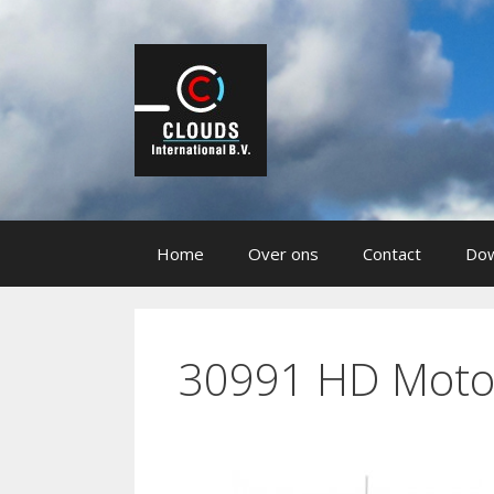
Ga
naar
de
inhoud
Home
Over ons
Contact
Dow
30991 HD Moto